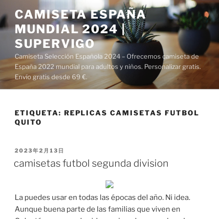
Saltar
CAMISETA ESPAÑA
al
MUNDIAL 2024 |
contenido
SUPERVIGO
Camiseta Selección Española 2024 – Ofrecemos camiseta de
España 2022 mundial para adultos y niños. Personalizar gratis.
Envío gratis desde 69 €.
ETIQUETA:
REPLICAS CAMISETAS FUTBOL
QUITO
PUBLICADO
2023年2月13日
EL
camisetas futbol segunda division
La puedes usar en todas las épocas del año. Ni idea.
Aunque buena parte de las familias que viven en