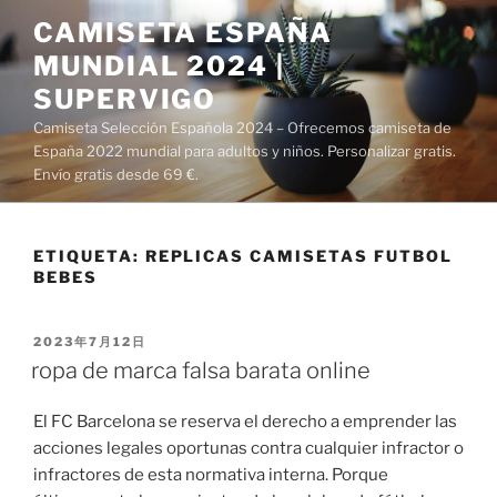
Saltar
CAMISETA ESPAÑA
al
MUNDIAL 2024 |
contenido
SUPERVIGO
Camiseta Selección Española 2024 – Ofrecemos camiseta de
España 2022 mundial para adultos y niños. Personalizar gratis.
Envío gratis desde 69 €.
ETIQUETA:
REPLICAS CAMISETAS FUTBOL
BEBES
PUBLICADO
2023年7月12日
EL
ropa de marca falsa barata online
El FC Barcelona se reserva el derecho a emprender las
acciones legales oportunas contra cualquier infractor o
infractores de esta normativa interna. Porque