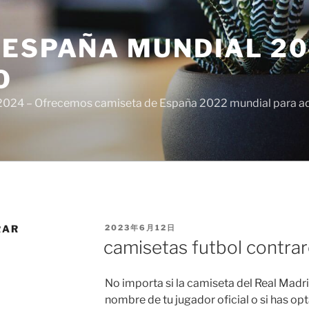
ESPAÑA MUNDIAL 20
O
024 – Ofrecemos camiseta de España 2022 mundial para adul
PUBLICADO
RAR
2023年6月12日
EL
camisetas futbol contr
No importa si la camiseta del Real Madri
nombre de tu jugador oficial o si has opt