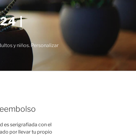
24 |
tos y niños. Personalizar
areembolso
d es serigrafiada con el
ado por llevar tu propio