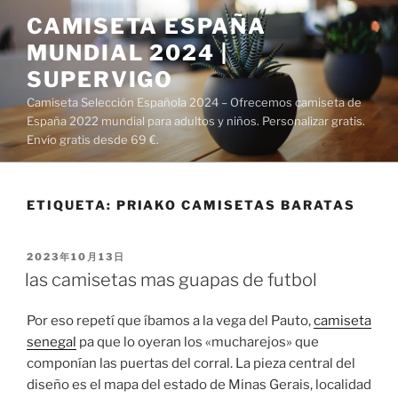
Saltar
CAMISETA ESPAÑA
al
MUNDIAL 2024 |
contenido
SUPERVIGO
Camiseta Selección Española 2024 – Ofrecemos camiseta de
España 2022 mundial para adultos y niños. Personalizar gratis.
Envío gratis desde 69 €.
ETIQUETA:
PRIAKO CAMISETAS BARATAS
PUBLICADO
2023年10月13日
EL
las camisetas mas guapas de futbol
Por eso repetí que íbamos a la vega del Pauto,
camiseta
senegal
pa que lo oyeran los «mucharejos» que
componían las puertas del corral. La pieza central del
diseño es el mapa del estado de Minas Gerais, localidad