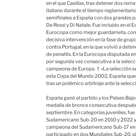
en el que Casillas, tras detener dos rem
italiano durante el tiempo reglamentario 
semifinales a España con dos grandes pa
De Rossi y Di Natale. Fue incluido en el 
Eurocopa como mejor guardameta, con
decisiva intervención en la fase de grupo
contra Portugal, en la que volvió a dete
de penaltis. En la Eurocopa disputada en
por segunda vez consecutiva a la selecc
campeona de Europa. ↑ «La selección s
esta Copa del Mundo 2002, España quedó
tras un polémico arbitraje ante la selecc
España ganó el partido y los Países Bajo
medalla de bronce consecutiva después de
septiembre. En categorías juveniles, f
Sudamericano Sub-20 en 2010 y 2022 y 
campeona del Sudamericano Sub-17 en 2
participado en dos Mundiales Sub-20, s