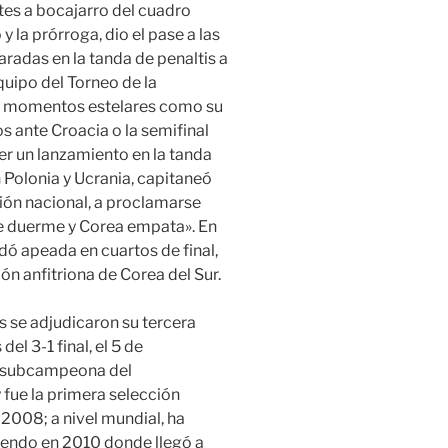
ates a bocajarro del cuadro
y la prórroga, dio el pase a las
radas en la tanda de penaltis a
Equipo del Torneo de la
 momentos estelares como su
s ante Croacia o la semifinal
ner un lanzamiento en la tanda
 Polonia y Ucrania, capitaneó
ión nacional, a proclamarse
e duerme y Corea empata». En
 apeada en cuartos de final,
ión anfitriona de Corea del Sur.
s se adjudicaron su tercera
l 3-1 final, el 5 de
ue subcampeona del
fue la primera selección
008; a nivel mundial, ha
iendo en 2010 donde llegó a