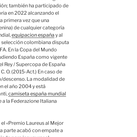
ión; también ha participado de
oria en 2022 alcanzando el
a primera vez que una
nina) de cualquier categoría
dial,
equipacion españa
y al
 selección colombiana disputa
FIFA. En la Copa del Mundo
acudiendo España como vigente
del Rey / Supercopa de España
C. O. (2015-Act.) En caso de
nso/descenso. La modalidad de
en el año 2004 y está
nti,
camiseta españa mundial
 a la Federazione Italiana
a el «Premio Laureus al Mejor
era parte acabó con empate a