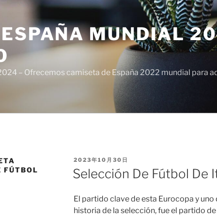
ESPAÑA MUNDIAL 20
O
024 – Ofrecemos camiseta de España 2022 mundial para adul
PUBLICADO
ETA
2023年10月30日
EL
E FÚTBOL
Selección De Fútbol De It
El partido clave de esta Eurocopa y uno
historia de la selección, fue el partido de