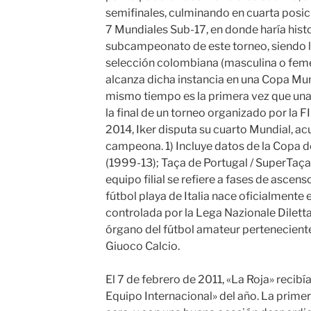
semifinales, culminando en cuarta posic
7 Mundiales Sub-17, en donde haría hist
subcampeonato de este torneo, siendo l
selección colombiana (masculina o feme
alcanza dicha instancia en una Copa Mun
mismo tiempo es la primera vez que una
la final de un torneo organizado por la 
2014, Iker disputa su cuarto Mundial, 
campeona. 1) Incluye datos de la Copa 
(1999-13); Taça de Portugal / SuperTaça 
equipo filial se refiere a fases de asce
fútbol playa de Italia nace oficialmente 
controlada por la Lega Nazionale Diletta
órgano del fútbol amateur perteneciente
Giuoco Calcio.
El 7 de febrero de 2011, «La Roja» recibí
Equipo Internacional» del año. La prim