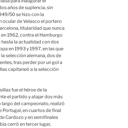
iada para inaugurar el
dos años de suplencia, sin
949/50 se hizo con la
n ocular de Velasco el portero
Barcelona, titularidad que nunca
 en 1962, contra el Hamburgo
 hasta la actualidad con dos
pa en 1993 y 1997, en las que
 la selección alemana, dos de
ntes, tras perder por un gol a
llas capitaneó a la selección
illas fue el héroe de la
nte el partido y atajar dos más
lo largo del campeonato, realizó
Portugal, en cuartos de final
 de Cardozo y en semifinales
ia cerró en tercer lugar,