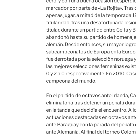
cero, y con una buena ocasión desperdic
marcador por parte de «La Rojita». Tras 
apenas jugar, a mitad de la temporada 1
titularidad, tras una desafortunada lesió
titular, durante un partido entre Celta y 
abandonó hasta su partido de homenaje
alemán. Desde entonces, su mayor logro
subcampeonatos de Europa en la Euroco
fue derrotada por la selección noruega y
las mejores selecciones femeninas existe
0 y 2 a 0 respectivamente. En 2010, Casi
campeona del mundo.
En el partido de octavos ante Irlanda, Cas
eliminatoria tras detener un penalti dura
en la tanda que decidía el encuentro. A 
actuaciones destacadas en octavos ante 
ante Paraguay con la parada del penalti
ante Alemania. Al final del torneo Colomb