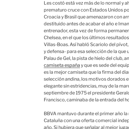
Les costó está vez más de lo normal y ah
prematuro cruce con Estados Unidos po
Croacia y Brasil que amenazaron con arr
destituido antes de acabar el año e Iman
entrenador, esta vez de forma permanent
Chelsea, en el que los últimos resultado
Villas-Boas. Así habló Scariolo del pívo
y defensa- para esa selección de la que u
Palau de Gel, la pista de hielo del club, 
camiseta españa
y que es sede del equi
es la mejor camiseta que la firma del di
selección andina, los motivos dorados 
elegante sin estridencias, muy de la mar
septiembre de 1975 el presidente Gerald 
Francisco, caminaba de la entrada del ho
BBVA mantuvo durante el primer año la
Cataluña con una oferta comercial inde
año. Si hubiera que señalar al mejor juga