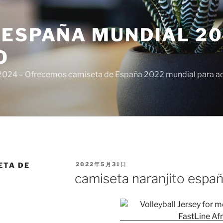
ESPAÑA MUNDIAL 20
O
024 – Ofrecemos camiseta de España 2022 mundial para adul
PUBLICADO
ETA DE
2022年5月31日
EL
camiseta naranjito espa