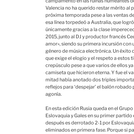
campamento en las ruinas humeantes del
Valencia no ha querido restar mérito al 
próxima temporada pese a las ventas de D
esa línea torpedeó a Australia, que logró
únicamente gracias a la clase imperece
2015, junto al DJ y productor francés C
amor», siendo su primera incursión con u
género de música electrónica. Un éxito q
que exige el elogio y el respeto a estos
crepúsculo pese a que varios de ellos ya
camiseta que hicieron eterna. Y fue el va
mitad había anotado dos triples importa
reflejos para ‘despejar’ el balón robado p
agonía.
En esta edición Rusia queda en el Grupo 
Eslovaquia y Gales en su primer partido 
después es derrotado 2-1 por Eslovaqui
eliminados en primera fase. Porque si pa