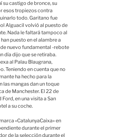
í su castigo de bronce, su
r esos tropiezos contra
uinarlo todo. Garitano fue
ol Alguacil volvió al puesto de
e. Nada le faltará tampoco al
s han puesto en el alambre a
t, de nuevo fundamental -rebote
n día dijo que se retiraba.
anexa al Palau Blaugrana,
po. Teniendo en cuenta que no
amante ha hecho para la
en las mangas dan un toque
ca de Manchester. El 22 de
Ford, en una visita a San
tel a su coche.
 marca «CatalunyaCaixa» en
pendiente durante el primer
dor de la selección durante el