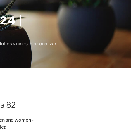
24 |
tos y niños. Personalizar
ña 82