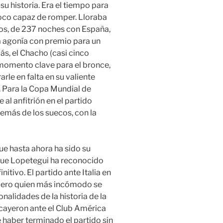
u historia. Era el tiempo para
poco capaz de romper. Lloraba
gos, de 237 noches con España,
ta agonía con premio para un
s, el Chacho (casi cinco
 momento clave para el bronce,
rarle en falta en su valiente
. Para la Copa Mundial de
al anfitrión en el partido
emás de los suecos, con la
ue hasta ahora ha sido su
que Lopetegui ha reconocido
nitivo. El partido ante Italia en
 pero quien más incómodo se
nalidades de la historia de la
cayeron ante el Club América
 haber terminado el partido sin