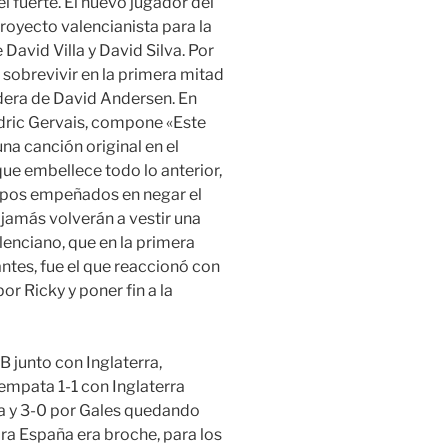
 fuerte. El nuevo jugador del
proyecto valencianista para la
avid Villa y David Silva. Por
 sobrevivir en la primera mitad
dera de David Andersen. En
edric Gervais, compone «Este
na canción original en el
ue embellece todo lo anterior,
 tipos empeñados en negar el
 jamás volverán a vestir una
lenciano, que en la primera
ntes, fue el que reaccionó con
or Ricky y poner fin a la
B junto con Inglaterra,
empata 1-1 con Inglaterra
a y 3-0 por Gales quedando
ra España era broche, para los