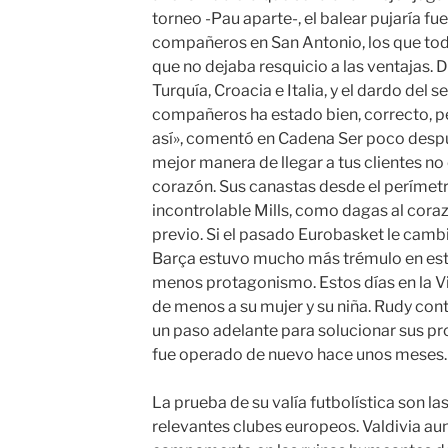
torneo -Pau aparte-, el balear pujaría fue
compañeros en San Antonio, los que todo
que no dejaba resquicio a las ventajas. 
Turquía, Croacia e Italia, y el dardo del 
compañeros ha estado bien, correcto, pe
así», comentó en Cadena Ser poco despu
mejor manera de llegar a tus clientes no 
corazón. Sus canastas desde el perímetro
incontrolable Mills, como dagas al coraz
previo. Si el pasado Eurobasket le cambi
Barça estuvo mucho más trémulo en esto
menos protagonismo. Estos días en la Vi
de menos a su mujer y su niña. Rudy co
un paso adelante para solucionar sus pr
fue operado de nuevo hace unos meses.
La prueba de su valía futbolística son la
relevantes clubes europeos. Valdivia aun