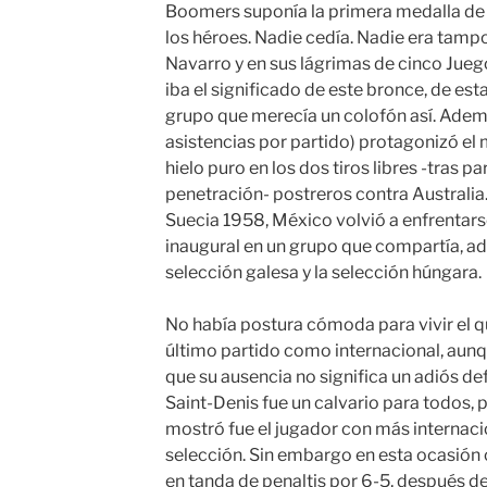
Boomers suponía la primera medalla de s
los héroes. Nadie cedía. Nadie era tam
Navarro y en sus lágrimas de cinco Jue
iba el significado de este bronce, de es
grupo que merecía un colofón así. Ademá
asistencias por partido) protagonizó el
hielo puro en los dos tiros libres -tras pa
penetración- postreros contra Australia
Suecia 1958, México volvió a enfrentarse 
inaugural en un grupo que compartía, ad
selección galesa y la selección húngara.
No había postura cómoda para vivir el q
último partido como internacional, aun
que su ausencia no significa un adiós defi
Saint-Denis fue un calvario para todos,
mostró fue el jugador con más internacio
selección. Sin embargo en esta ocasión 
en tanda de penaltis por 6-5, después de