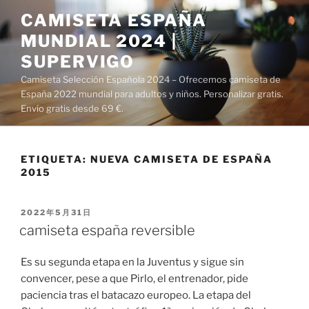
Saltar
CAMISETA ESPAÑA
al
MUNDIAL 2024 |
contenido
SUPERVIGO
Camiseta Selección Española 2024 – Ofrecemos camiseta de
España 2022 mundial para adultos y niños. Personalizar gratis.
Envío gratis desde 69 €.
ETIQUETA:
NUEVA CAMISETA DE ESPAÑA
2015
PUBLICADO
2022年5月31日
EL
camiseta españa reversible
Es su segunda etapa en la Juventus y sigue sin
convencer, pese a que Pirlo, el entrenador, pide
paciencia tras el batacazo europeo. La etapa del