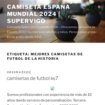
Saltar
CAMISETA ESPAÑA
al
MUNDIAL 2024 |
contenido
SUPERVIGO
Camiseta Selección Española 2024 – Ofrecemos camiseta de
España 2022 mundial para adultos y niños. Personalizar gratis.
Envío gratis desde 69 €.
ETIQUETA:
MEJORES CAMISETAS DE
FUTBOL DE LA HISTORIA
PUBLICADO
2023年4月12日
EL
camisetas de futbol ks7
Somos profesionales con experiencia de más de 10
años dando servicio de personalización. Tercera