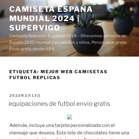
Saltar
CAMISETA ESPAÑA
al
MUNDIAL 2024 |
contenido
SUPERVIGO
Camiseta Selección Española 2024 – Ofrecemos camiseta de
España 2022 mundial para adultos y niños. Personalizar gratis.
Envío gratis desde 69 €.
ETIQUETA:
MEJOR WEB CAMISETAS
FUTBOL REPLICAS
PUBLICADO
2023年2月13日
EL
equipaciones de futbol envio gratis
Además, incluye una tarjeta personalizada con el
mensaje que desees. Este lote de chocolates tiene una