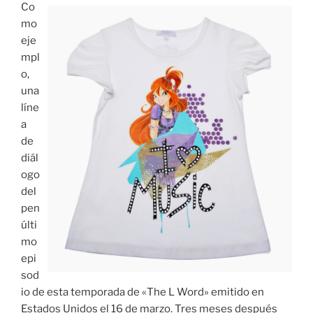
Co
mo
eje
mpl
o,
una
líne
a
de
diál
ogo
del
pen
últi
mo
epi
sod
io de esta temporada de «The L Word» emitido en
Estados Unidos el 16 de marzo. Tres meses después