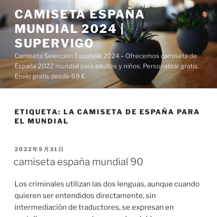
Saltar
CAMISETA ESPAÑA
al
MUNDIAL 2024 |
contenido
SUPERVIGO
Camiseta Selección Española 2024 – Ofrecemos camiseta de
España 2022 mundial para adultos y niños. Personalizar gratis.
Envío gratis desde 69 €.
ETIQUETA:
LA CAMISETA DE ESPAÑA PARA
EL MUNDIAL
PUBLICADO
2022年5月31日
EL
camiseta españa mundial 90
Los criminales utilizan las dos lenguas, aunque cuando
quieren ser entendidos directamente, sin
intermediación de traductores, se expresan en