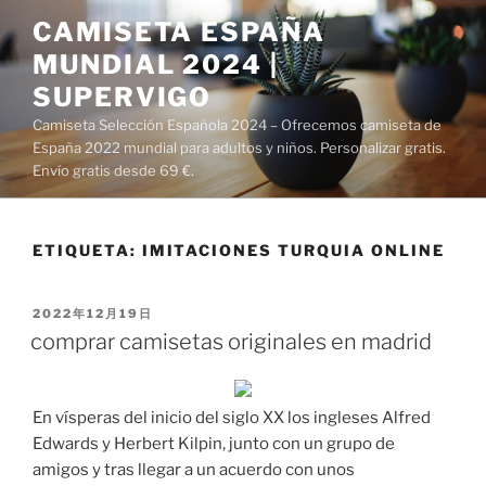
Saltar
CAMISETA ESPAÑA
al
MUNDIAL 2024 |
contenido
SUPERVIGO
Camiseta Selección Española 2024 – Ofrecemos camiseta de
España 2022 mundial para adultos y niños. Personalizar gratis.
Envío gratis desde 69 €.
ETIQUETA:
IMITACIONES TURQUIA ONLINE
PUBLICADO
2022年12月19日
EL
comprar camisetas originales en madrid
En vísperas del inicio del siglo XX los ingleses Alfred
Edwards y Herbert Kilpin, junto con un grupo de
amigos y tras llegar a un acuerdo con unos