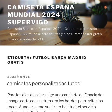
Saltar
CAMISETA ESPAÑA
al
MUNDIAL 2024 |
contenido
SUPERVIGO
Camiseta Selección Española 2024 – Ofrecemos camiseta de
España 2022 mundial para adultos y niños. Personalizar gratis.
Envío gratis desde 69 €.
ETIQUETA:
FUTBOL BARÇA MADRID
GRATIS
PUBLICADO
2023年8月7日
EL
camisetas personalizadas futbol
Para los días de calor, elige una camiseta de Francia de
manga corta con costuras en los bordes para evitar los
roces. Aunque, como suele ser habitual, el servicio