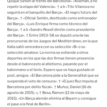
Quique Setién al frente del Barcelona». «Koeman, a no
repetir la etapa del Valencia». ↑ a b «Tito Vilanova no
seguirá en el banquillo del Barça». «El negro futuro del
Barça». ↑ «Oficial: Setién, destituido como entrenador
del Barça». «Luis Enrique firma como técnico del
Barça». ↑ a b «Sandro Rosell dimite como presidente
del Barça». ↑ Entre 1953-58 se dsputó una de las
precursoras de los Juegos del Mediterráneo, en la que
Italia salió vencedora con su selección «B» o su
selección amateur. La norma se extiende a otros
deportes en los que las dos firmas tienen presencia:
desde el baloncesto al atletismo, pasando por el
balonmano o el tenis. Espero que os haya gustado el
post, amigos. «El Barcelona pide a la Generalitat que se
suspenda el voto de censura». ↑ «El juez Ruz imputa al
Barcelona por delito fiscal». ↑ Muñoz, Daniel (16 de
agosto de 2015). «¡ ↑ Besa, Ramon (12 de mayo de
2015). «Un Barça alemán elimina al Bayern y consigue
el pase a la final de Berlín».