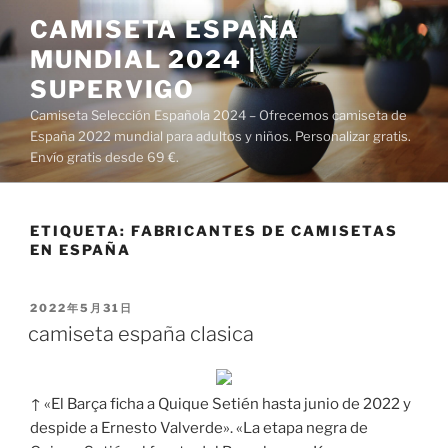
Saltar
CAMISETA ESPAÑA
al
MUNDIAL 2024 |
contenido
SUPERVIGO
Camiseta Selección Española 2024 – Ofrecemos camiseta de
España 2022 mundial para adultos y niños. Personalizar gratis.
Envío gratis desde 69 €.
ETIQUETA:
FABRICANTES DE CAMISETAS
EN ESPAÑA
PUBLICADO
2022年5月31日
EL
camiseta españa clasica
↑ «El Barça ficha a Quique Setién hasta junio de 2022 y
despide a Ernesto Valverde». «La etapa negra de