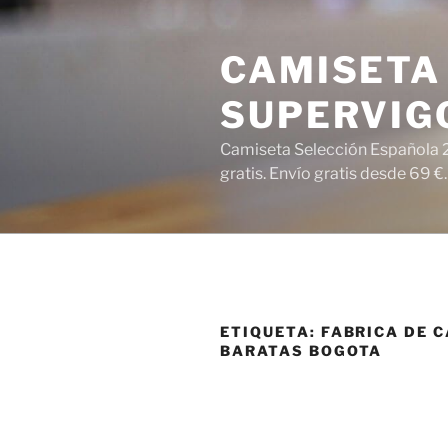
Saltar
al
CAMISETA 
contenido
SUPERVIG
Camiseta Selección Española 2
gratis. Envío gratis desde 69 €.
ETIQUETA:
FABRICA DE 
BARATAS BOGOTA