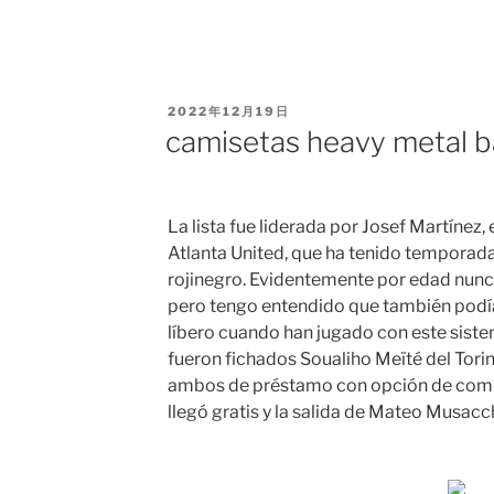
PUBLICADO
2022年12月19日
EL
camisetas heavy metal b
La lista fue liderada por Josef Martínez,
Atlanta United, que ha tenido temporada
rojinegro. Evidentemente por edad nunca
pero tengo entendido que también podía
líbero cuando han jugado con este siste
fueron fichados Soualiho Meïté del Torin
ambos de préstamo con opción de com
llegó gratis y la salida de Mateo Musacc