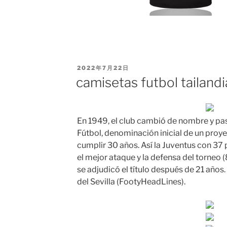
PUBLICADO
2022年7月22日
EL
camisetas futbol tailandi
En 1949, el club cambió de nombre y pa
Fútbol, denominación inicial de un proy
cumplir 30 años. Así la Juventus con 37 
el mejor ataque y la defensa del torneo (
se adjudicó el título después de 21 años
del Sevilla (FootyHeadLines).