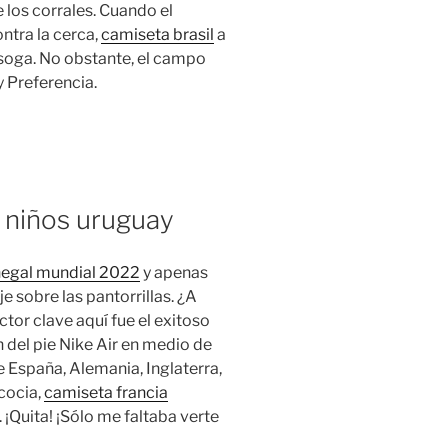
 los corrales. Cuando el
ntra la cerca,
camiseta brasil
a
 soga. No obstante, el campo
y Preferencia.
 niños uruguay
negal mundial 2022
y apenas
e sobre las pantorrillas. ¿A
tor clave aquí fue el exitoso
 del pie Nike Air en medio de
e España, Alemania, Inglaterra,
scocia,
camiseta francia
. ¡Quita! ¡Sólo me faltaba verte