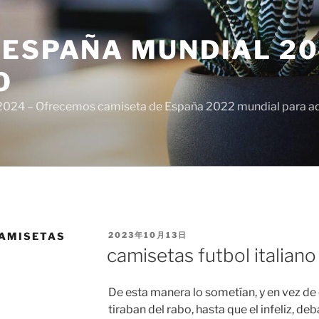
ESPAÑA MUNDIAL 20
O
024 – Ofrecemos camiseta de España 2022 mundial para adul
PUBLICADO
CAMISETAS
2023年10月13日
EL
camisetas futbol italian
De esta manera lo sometían, y en vez de 
tiraban del rabo, hasta que el infeliz, de