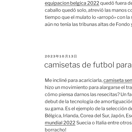
equipacion belgica 2022
quedó fuera de
caballo quedó solo, atrevió las manos co
tiempo que el mulato lo «arropó» con la
aún no tenía las tribunas altas de Fondo 
PUBLICADO
2023年10月13日
EL
camisetas de futbol para
Me incliné para acariciarla,
camiseta se
hizo un movimiento para alargarse el traj
cómo piensa darnos las resecitas? Un fac
debut de la tecnología de amortiguación
su gama. Es el ejemplo de la selección d
Bélgica, Irlanda, Corea del Sur, Japón, E
mundial 2022
Suecia o Italia entre otros
borracho!