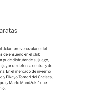
aratas
 el delantero venezolano del
s de ensueño en el club
 pude disfrutar de su juego,
 jugar de defensa central y de
ma. En el mercado de invierno
o y Fikayo Tomori del Chelsea,
pra y Mario Mandžukić que
hio.