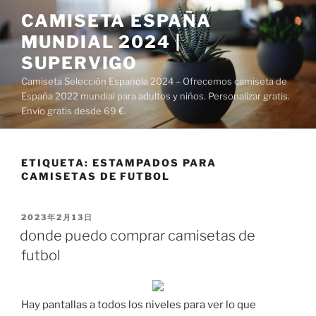
Saltar
CAMISETA ESPAÑA
al
MUNDIAL 2024 |
contenido
SUPERVIGO
Camiseta Selección Española 2024 – Ofrecemos camiseta de
España 2022 mundial para adultos y niños. Personalizar gratis.
Envío gratis desde 69 €.
ETIQUETA:
ESTAMPADOS PARA
CAMISETAS DE FUTBOL
PUBLICADO
2023年2月13日
EL
donde puedo comprar camisetas de
futbol
Hay pantallas a todos los niveles para ver lo que