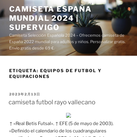
Saltar
CAMISETA ESPAÑA
al
MUNDIAL 2024 |
contenido
SUPERVIGO
Camiseta Selección Española 2024 – Ofrecemos camiseta de
España 2022 mundial para adultos y niños. Personalizar gratis.
Envío gratis desde 69 €.
ETIQUETA:
EQUIPOS DE FUTBOL Y
EQUIPACIONES
PUBLICADO
2023年2月13日
EL
camiseta futbol rayo vallecano
↑ «Real Betis Futsal». ↑ EFE (5 de mayo de 2003).
«Definido el calendario de los cuadrangulares