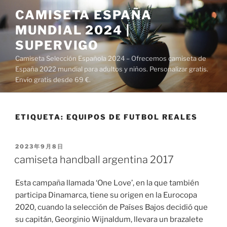
Saltar
CAMISETA ESPAÑA
al
MUNDIAL 2024 |
contenido
SUPERVIGO
Camiseta Selección Española 2024 – Ofrecemos camiseta de
España 2022 mundial para adultos y niños. Personalizar gratis.
Envío gratis desde 69 €.
ETIQUETA:
EQUIPOS DE FUTBOL REALES
PUBLICADO
2023年9月8日
EL
camiseta handball argentina 2017
Esta campaña llamada ‘One Love’, en la que también
participa Dinamarca, tiene su origen en la Eurocopa
2020, cuando la selección de Países Bajos decidió que
su capitán, Georginio Wijnaldum, llevara un brazalete