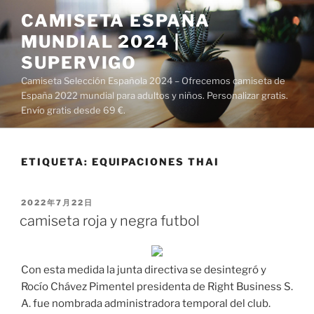
Saltar
CAMISETA ESPAÑA
al
MUNDIAL 2024 |
contenido
SUPERVIGO
Camiseta Selección Española 2024 – Ofrecemos camiseta de
España 2022 mundial para adultos y niños. Personalizar gratis.
Envío gratis desde 69 €.
ETIQUETA:
EQUIPACIONES THAI
PUBLICADO
2022年7月22日
EL
camiseta roja y negra futbol
Con esta medida la junta directiva se desintegró y
Rocío Chávez Pimentel presidenta de Right Business S.
A. fue nombrada administradora temporal del club.