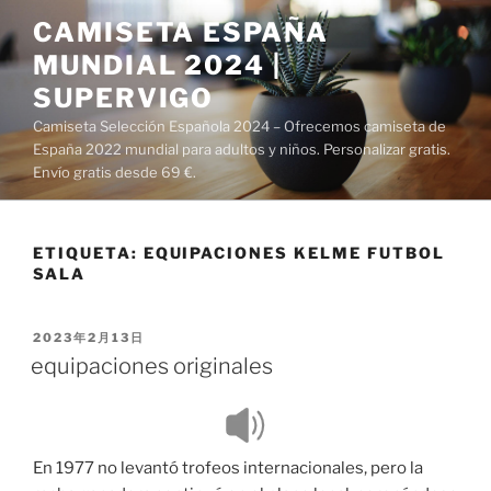
Saltar
CAMISETA ESPAÑA
al
MUNDIAL 2024 |
contenido
SUPERVIGO
Camiseta Selección Española 2024 – Ofrecemos camiseta de
España 2022 mundial para adultos y niños. Personalizar gratis.
Envío gratis desde 69 €.
ETIQUETA:
EQUIPACIONES KELME FUTBOL
SALA
PUBLICADO
2023年2月13日
EL
equipaciones originales
En 1977 no levantó trofeos internacionales, pero la