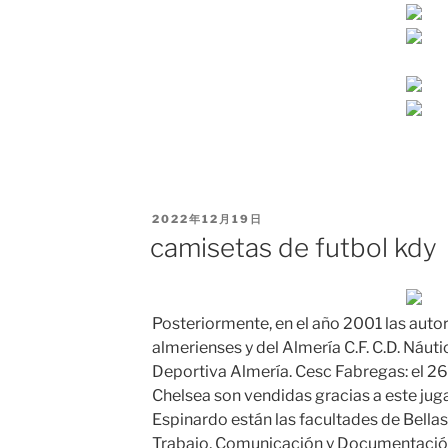
PUBLICADO
2022年12月19日
EL
camisetas de futbol kdy
Posteriormente, en el año 2001 las auto
almerienses y del Almería C.F. C.D. Náuti
Deportiva Almería. Cesc Fabregas: el 26
Chelsea son vendidas gracias a este jug
Espinardo están las facultades de Bellas 
Trabajo, Comunicación y Documentació