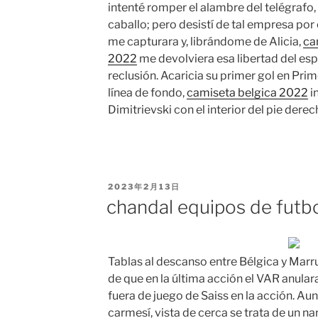
intenté romper el alambre del telégrafo,
caballo; pero desistí de tal empresa por
me capturara y, librándome de Alicia,
ca
2022
me devolviera esa libertad del espí
reclusión. Acaricia su primer gol en Prim
línea de fondo,
camiseta belgica 2022
i
Dimitrievski con el interior del pie derec
PUBLICADO
2023年2月13日
EL
chandal equipos de futb
Tablas al descanso entre Bélgica y Mar
de que en la última acción el VAR anulara
fuera de juego de Saiss en la acción. Aunq
carmesí, vista de cerca se trata de un na