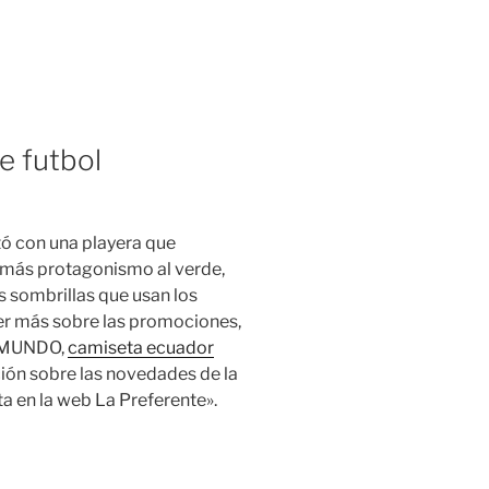
e futbol
tó con una playera que
o más protagonismo al verde,
s sombrillas que usan los
ber más sobre las promociones,
L MUNDO,
camiseta ecuador
ión sobre las novedades de la
a en la web La Preferente».