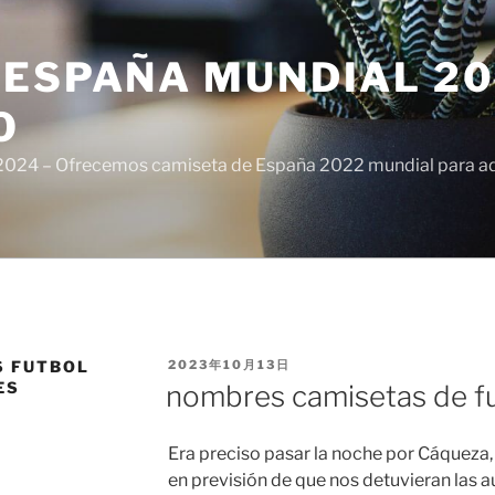
ESPAÑA MUNDIAL 20
O
024 – Ofrecemos camiseta de España 2022 mundial para adul
PUBLICADO
S FUTBOL
2023年10月13日
EL
ES
nombres camisetas de f
Era preciso pasar la noche por Cáqueza
en previsión de que nos detuvieran las a