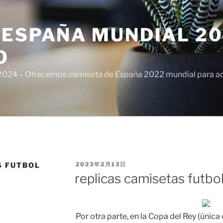
ESPAÑA MUNDIAL 20
O
024 – Ofrecemos camiseta de España 2022 mundial para adul
PUBLICADO
S FUTBOL
2023年2月13日
EL
replicas camisetas futbo
Por otra parte, en la Copa del Rey (única