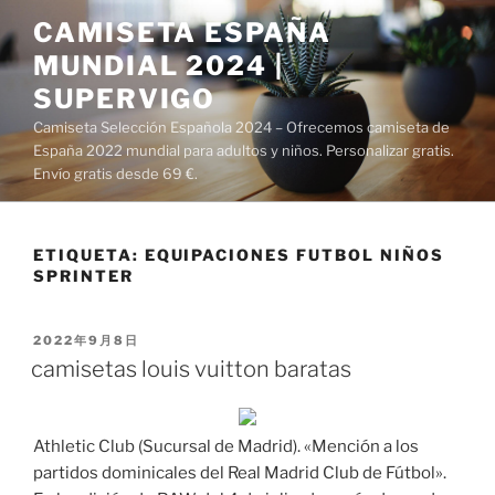
Saltar
CAMISETA ESPAÑA
al
MUNDIAL 2024 |
contenido
SUPERVIGO
Camiseta Selección Española 2024 – Ofrecemos camiseta de
España 2022 mundial para adultos y niños. Personalizar gratis.
Envío gratis desde 69 €.
ETIQUETA:
EQUIPACIONES FUTBOL NIÑOS
SPRINTER
PUBLICADO
2022年9月8日
EL
camisetas louis vuitton baratas
Athletic Club (Sucursal de Madrid). «Mención a los
partidos dominicales del Real Madrid Club de Fútbol».