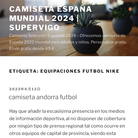
Saltar
CAMISETA ESPAÑA
al
MUNDIAL 2024 |
contenido
SUPERVIGO
Camiseta Selección Española 2024 – Ofrecemos camiseta de
España 2022 mundial para adultos y niños. Personalizar gratis.
Envío gratis desde 69 €.
ETIQUETA:
EQUIPACIONES FUTBOL NIKE
PUBLICADO
2023年6月12日
EL
camiseta andorra futbol
Hay que añadir la escasísima presencia en los medios
de información deportiva, al no disponer de cobertura
por ningún tipo de prensa regional tal como ocurre en
otros equipos de capital de provincia, siendo esta