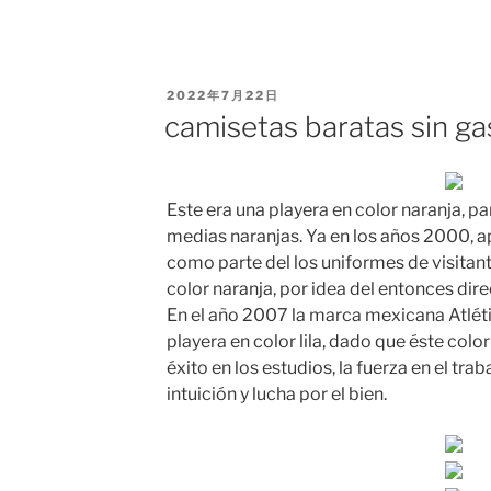
PUBLICADO
2022年7月22日
EL
camisetas baratas sin ga
Este era una playera en color naranja, pa
medias naranjas. Ya en los años 2000, a
como parte del los uniformes de visitan
color naranja, por idea del entonces dire
En el año 2007 la marca mexicana Atlét
playera en color lila, dado que éste colo
éxito en los estudios, la fuerza en el trab
intuición y lucha por el bien.