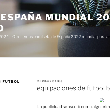
ESPAÑA MUNDIAL 20
O
024 – Ofrecemos camiseta de España 2022 mundial para adul
PUBLICADO
S FUTBOL
2023年2月13日
EL
equipaciones de futbol 
La publicidad se asentó como algo prim