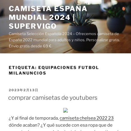
Saltar
CAMISETA ESPAÑA
al
MUNDIAL 2024 |
contenido
SUPERVIGO
Camiseta Selección Española 2024 – Ofrecemos camiseta de
España 2022 mundial para adultos y niños. Personalizar gratis.
Envío gratis desde 69 €.
ETIQUETA:
EQUIPACIONES FUTBOL
MILANUNCIOS
PUBLICADO
2023年2月13日
EL
comprar camisetas de youtubers
¿Y al final de temporada,
camiseta chelsea 2022 23
dónde acaban? ¿Y qué sucede con esa ropa que de