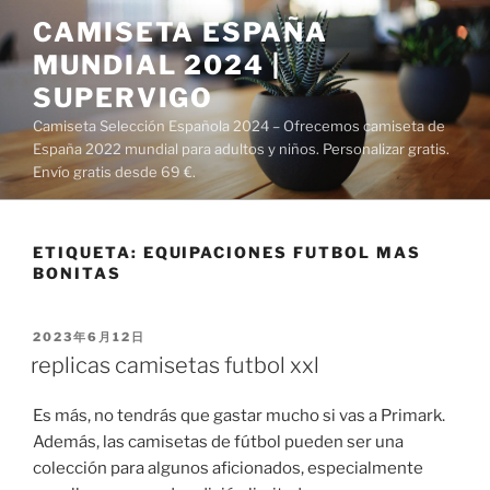
Saltar
CAMISETA ESPAÑA
al
MUNDIAL 2024 |
contenido
SUPERVIGO
Camiseta Selección Española 2024 – Ofrecemos camiseta de
España 2022 mundial para adultos y niños. Personalizar gratis.
Envío gratis desde 69 €.
ETIQUETA:
EQUIPACIONES FUTBOL MAS
BONITAS
PUBLICADO
2023年6月12日
EL
replicas camisetas futbol xxl
Es más, no tendrás que gastar mucho si vas a Primark.
Además, las camisetas de fútbol pueden ser una
colección para algunos aficionados, especialmente