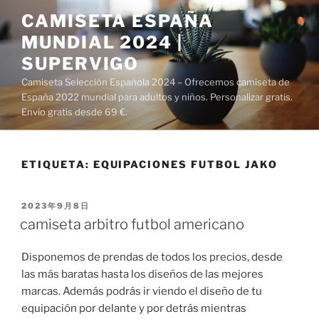
Saltar
CAMISETA ESPAÑA
al
MUNDIAL 2024 |
contenido
SUPERVIGO
Camiseta Selección Española 2024 – Ofrecemos camiseta de
España 2022 mundial para adultos y niños. Personalizar gratis.
Envío gratis desde 69 €.
ETIQUETA:
EQUIPACIONES FUTBOL JAKO
PUBLICADO
2023年9月8日
EL
camiseta arbitro futbol americano
Disponemos de prendas de todos los precios, desde
las más baratas hasta los diseños de las mejores
marcas. Además podrás ir viendo el diseño de tu
equipación por delante y por detrás mientras