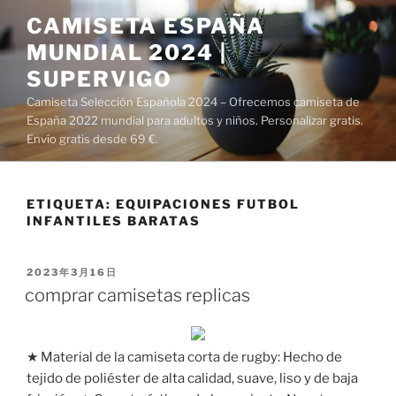
Saltar
CAMISETA ESPAÑA
al
MUNDIAL 2024 |
contenido
SUPERVIGO
Camiseta Selección Española 2024 – Ofrecemos camiseta de
España 2022 mundial para adultos y niños. Personalizar gratis.
Envío gratis desde 69 €.
ETIQUETA:
EQUIPACIONES FUTBOL
INFANTILES BARATAS
PUBLICADO
2023年3月16日
EL
comprar camisetas replicas
★ Material de la camiseta corta de rugby: Hecho de
tejido de poliéster de alta calidad, suave, liso y de baja