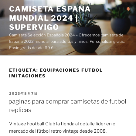
Saltar
CAMISETA ESPAÑA
al
MUNDIAL 2024 |
contenido
SUPERVIGO
Camiseta Selección Española 2024 – Ofrecemos camiseta de
España 2022 mundial para adultos y niños. Personalizar gratis.
Envío gratis desde 69 €.
ETIQUETA:
EQUIPACIONES FUTBOL
IMITACIONES
PUBLICADO
2023年8月7日
EL
paginas para comprar camisetas de futbol
replicas
Vintage Football Club la tienda al detalle líder en el
mercado del fútbol retro vintage desde 2008.