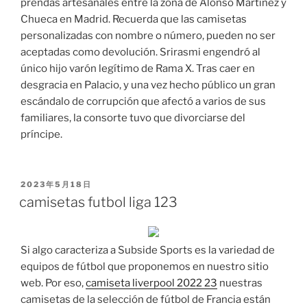
prendas artesanales entre la zona de Alonso Martínez y
Chueca en Madrid. Recuerda que las camisetas
personalizadas con nombre o número, pueden no ser
aceptadas como devolución. Srirasmi engendró al
único hijo varón legítimo de Rama X. Tras caer en
desgracia en Palacio, y una vez hecho público un gran
escándalo de corrupción que afectó a varios de sus
familiares, la consorte tuvo que divorciarse del
príncipe.
PUBLICADO
2023年5月18日
EL
camisetas futbol liga 123
Si algo caracteriza a Subside Sports es la variedad de
equipos de fútbol que proponemos en nuestro sitio
web. Por eso,
camiseta liverpool 2022 23
nuestras
camisetas de la selección de fútbol de Francia están