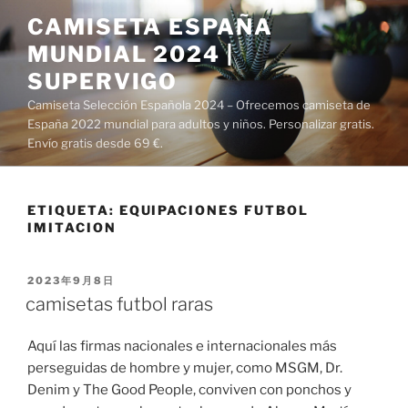
Saltar
CAMISETA ESPAÑA
al
MUNDIAL 2024 |
contenido
SUPERVIGO
Camiseta Selección Española 2024 – Ofrecemos camiseta de
España 2022 mundial para adultos y niños. Personalizar gratis.
Envío gratis desde 69 €.
ETIQUETA:
EQUIPACIONES FUTBOL
IMITACION
PUBLICADO
2023年9月8日
EL
camisetas futbol raras
Aquí las firmas nacionales e internacionales más
perseguidas de hombre y mujer, como MSGM, Dr.
Denim y The Good People, conviven con ponchos y