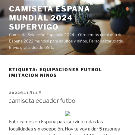
Saltar
CAMISETA ESPAÑA
al
MUNDIAL 2024 |
contenido
SUPERVIGO
Camiseta Selección Española 2024 – Ofrecemos camiseta de
España 2022 mundial para adultos y niños. Personalizar gratis.
Envío gratis desde 69 €.
ETIQUETA:
EQUIPACIONES FUTBOL
IMITACION NIÑOS
PUBLICADO
2022年11月14日
EL
camiseta ecuador futbol
Fabricamos en España para servir a todas las
localidades sin excepción. Hoy te voy a dar 5 razones