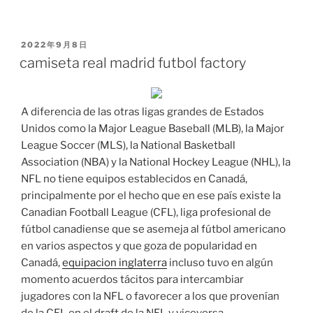
PUBLICADO
2022年9月8日
EL
camiseta real madrid futbol factory
A diferencia de las otras ligas grandes de Estados
Unidos como la Major League Baseball (MLB), la Major
League Soccer (MLS), la National Basketball
Association (NBA) y la National Hockey League (NHL), la
NFL no tiene equipos establecidos en Canadá,
principalmente por el hecho que en ese país existe la
Canadian Football League (CFL), liga profesional de
fútbol canadiense que se asemeja al fútbol americano
en varios aspectos y que goza de popularidad en
Canadá,
equipacion inglaterra
incluso tuvo en algún
momento acuerdos tácitos para intercambiar
jugadores con la NFL o favorecer a los que provenían
de la CFL en el draft de la NFL y viceversa.