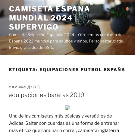
Saltar
CAMISETA ESPAÑA
al
MUNDIAL 2024 |
contenido
SUPERVIGO
Camiseta Selección Española 2024 – Ofrecemos camiseta de
España 2022 mundial para adultos y niños. Personalizar gratis.
Envío gratis desde 69 €.
ETIQUETA:
EQUIPACIONES FUTBOL ESPAÑA
PUBLICADO
2023年5月18日
EL
equipaciones baratas 2019
Una de las camisetas más básicas y versátiles de
Adidas. Saltar con cuerdas es una forma de entrenar
más eficaz que caminar o correr,
camiseta inglaterra