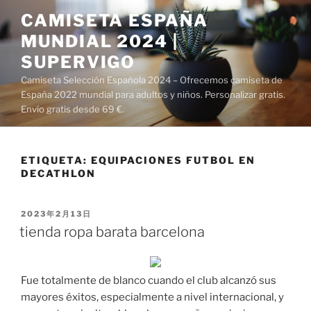
Saltar
CAMISETA ESPAÑA
al
MUNDIAL 2024 |
contenido
SUPERVIGO
Camiseta Selección Española 2024 – Ofrecemos camiseta de
España 2022 mundial para adultos y niños. Personalizar gratis.
Envío gratis desde 69 €.
ETIQUETA:
EQUIPACIONES FUTBOL EN
DECATHLON
PUBLICADO
2023年2月13日
EL
tienda ropa barata barcelona
Fue totalmente de blanco cuando el club alcanzó sus
mayores éxitos, especialmente a nivel internacional, y