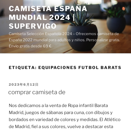
Saltar
CAMISETA ESPAÑA
al
MUNDIAL 2024 |
contenido
SUPERVIGO
Camiseta Selección Española 2024 – Ofrecemos camiseta de
España 2022 mundial para adultos y niños. Personalizar gratis.
Envío gratis desde 69 €.
ETIQUETA:
EQUIPACIONES FUTBOL BARATS
PUBLICADO
2023年6月12日
EL
comprar camiseta de
Nos dedicamos a la venta de Ropa infantil Barata
Madrid, juegos de sábanas para cuna, con dibujos y
bordados en variedad de colores y medidas. El Atlético
de Madrid, fiel a sus colores, vuelve a destacar esta