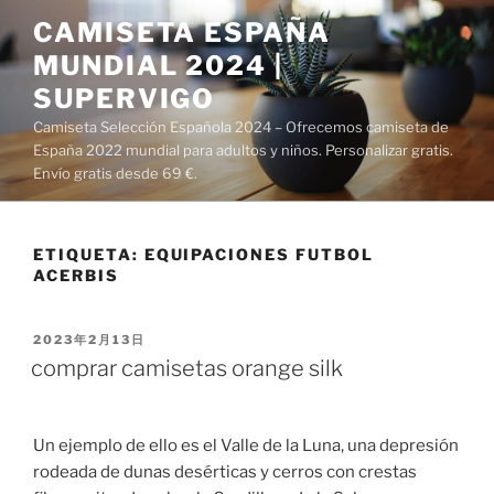
Saltar
CAMISETA ESPAÑA
al
MUNDIAL 2024 |
contenido
SUPERVIGO
Camiseta Selección Española 2024 – Ofrecemos camiseta de
España 2022 mundial para adultos y niños. Personalizar gratis.
Envío gratis desde 69 €.
ETIQUETA:
EQUIPACIONES FUTBOL
ACERBIS
PUBLICADO
2023年2月13日
EL
comprar camisetas orange silk
Un ejemplo de ello es el Valle de la Luna, una depresión
rodeada de dunas desérticas y cerros con crestas