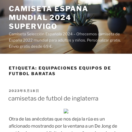
Saltar
CAMISETA ESPAÑA
al
MUNDIAL 2024 |
contenido
SUPERVIGO
Camiseta Selección Española 2024 – Ofrecemos camiseta de
España 2022 mundial para adultos y niños. Personalizar gratis.
Envío gratis desde 69 €.
ETIQUETA:
EQUIPACIONES EQUIPOS DE
FUTBOL BARATAS
PUBLICADO
2023年5月18日
EL
camisetas de futbol de inglaterra
Otra de las anécdotas que nos deja la rúa es un
aficionado mostrando por la ventana a un De Jong de