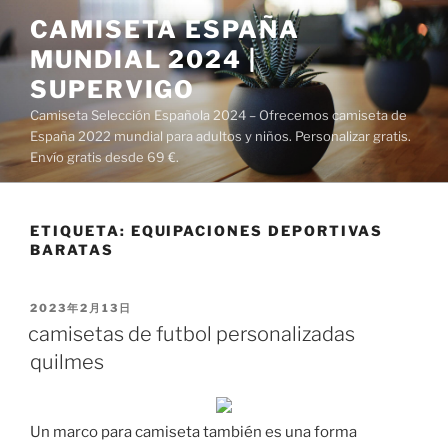
Saltar
CAMISETA ESPAÑA
al
MUNDIAL 2024 |
contenido
SUPERVIGO
Camiseta Selección Española 2024 – Ofrecemos camiseta de
España 2022 mundial para adultos y niños. Personalizar gratis.
Envío gratis desde 69 €.
ETIQUETA:
EQUIPACIONES DEPORTIVAS
BARATAS
PUBLICADO
2023年2月13日
EL
camisetas de futbol personalizadas
quilmes
Un marco para camiseta también es una forma