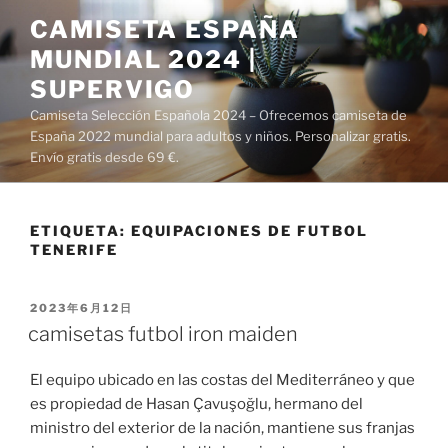
Saltar
CAMISETA ESPAÑA
al
MUNDIAL 2024 |
contenido
SUPERVIGO
Camiseta Selección Española 2024 – Ofrecemos camiseta de
España 2022 mundial para adultos y niños. Personalizar gratis.
Envío gratis desde 69 €.
ETIQUETA:
EQUIPACIONES DE FUTBOL
TENERIFE
PUBLICADO
2023年6月12日
EL
camisetas futbol iron maiden
El equipo ubicado en las costas del Mediterráneo y que
es propiedad de Hasan Çavuşoğlu, hermano del
ministro del exterior de la nación, mantiene sus franjas