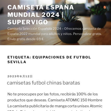
Saltar
CAMISETA ESPAÑA
al
MUNDIAL 2024 |
contenido
SUPERVIGO
Camiseta Selección Española 2024 – Ofrecemos camiseta de
España 2022 mundial para adultos y niños. Personalizar gratis.
Envío gratis desde 69 €.
ETIQUETA:
EQUIPACIONES DE FUTBOL
SEVILLA
PUBLICADO
2023年6月12日
EL
camisetas futbol chinas baratas
No te preocupes por las fotos, recibirás 100% de los
productos que deseas. Camiseta ATOMIC 150 Hombre
La camiseta publicitaria de manga corta unisex Atomic