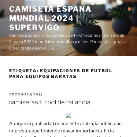
Saltar
CAMISETA ESPAÑA
al
MUNDIAL 2024 |
contenido
SUPERVIGO
Camiseta Selección Española 2024 – Ofrecemos camiseta de
España 2022 mundial para adultos y niños. Personalizar gratis.
Envío gratis desde 69 €.
ETIQUETA:
EQUIPACIONES DE FUTBOL
PARA EQUIPOS BARATAS
PUBLICADO
2022年11月14日
EL
camisetas futbol de tailandia
Aunque la publicidad online esté al alza, la publicidad
impresa sigue teniendo mayor importancia. En la