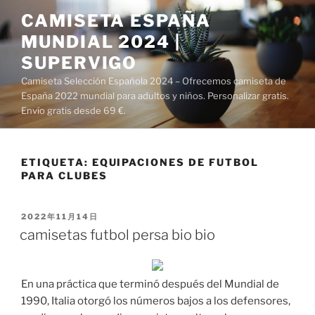
Saltar
CAMISETA ESPAÑA
al
MUNDIAL 2024 |
contenido
SUPERVIGO
Camiseta Selección Española 2024 – Ofrecemos camiseta de
España 2022 mundial para adultos y niños. Personalizar gratis.
Envío gratis desde 69 €.
ETIQUETA:
EQUIPACIONES DE FUTBOL
PARA CLUBES
PUBLICADO
2022年11月14日
EL
camisetas futbol persa bio bio
En una práctica que terminó después del Mundial de
1990, Italia otorgó los números bajos a los defensores,