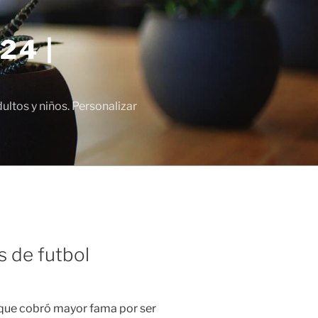
24 |
tos y niños. Personalizar
s de futbol
 que cobró mayor fama por ser