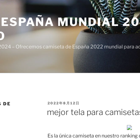
ESPAÑA MUNDIAL 20
O
024 – Ofrecemos camiseta de España 2022 mundial para adul
PUBLICADO
S DE
2022年8月12日
EL
mejor tela para camiseta
Es la única camiseta en nuestro ranking