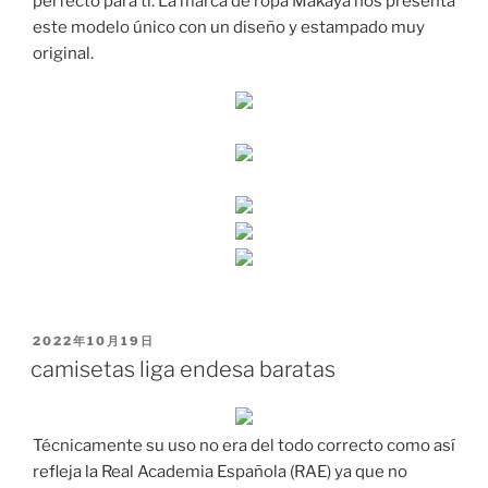
perfecto para ti. La marca de ropa Makaya nos presenta
este modelo único con un diseño y estampado muy
original.
PUBLICADO
2022年10月19日
EL
camisetas liga endesa baratas
Técnicamente su uso no era del todo correcto como así
refleja la Real Academia Española (RAE) ya que no