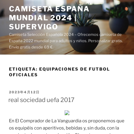
Saltar
CAMISETA ESPAÑA
al
MUNDIAL 2024 |
contenido
SUPERVIGO
Camiseta Selección Española 2024 – Ofrecemos camiseta de
España 2022 mundial para adultos y niños. Personalizar gratis.
Envío gratis desde 69 €.
ETIQUETA:
EQUIPACIONES DE FUTBOL
OFICIALES
PUBLICADO
2023年4月12日
EL
real sociedad uefa 2017
En El Comprador de La Vanguardia os proponemos que
os equipéis con aperitivos, bebidas y, sin duda, con la