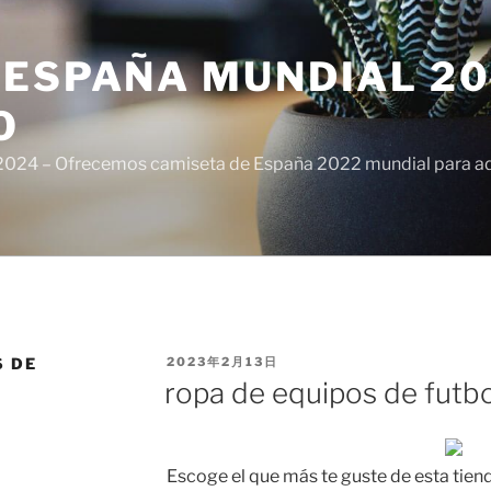
ESPAÑA MUNDIAL 20
O
024 – Ofrecemos camiseta de España 2022 mundial para adul
PUBLICADO
S DE
2023年2月13日
EL
ropa de equipos de futbo
Escoge el que más te guste de esta tiend