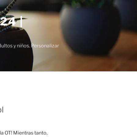
24 |
tos y niños. Personalizar
l
a OT! Mientras tanto,