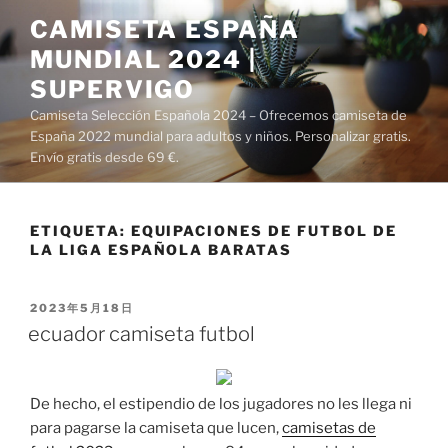
Saltar
CAMISETA ESPAÑA
al
MUNDIAL 2024 |
contenido
SUPERVIGO
Camiseta Selección Española 2024 – Ofrecemos camiseta de
España 2022 mundial para adultos y niños. Personalizar gratis.
Envío gratis desde 69 €.
ETIQUETA:
EQUIPACIONES DE FUTBOL DE
LA LIGA ESPAÑOLA BARATAS
PUBLICADO
2023年5月18日
EL
ecuador camiseta futbol
De hecho, el estipendio de los jugadores no les llega ni
para pagarse la camiseta que lucen,
camisetas de