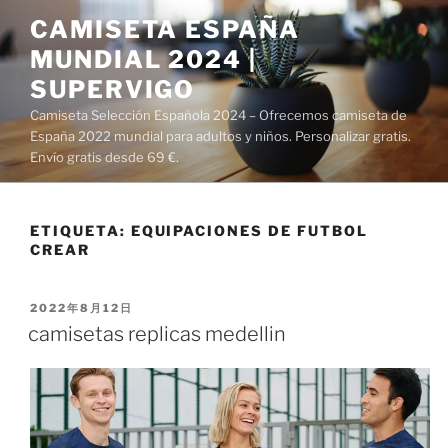
Saltar
CAMISETA ESPAÑA
al
MUNDIAL 2024 |
contenido
SUPERVIGO
Camiseta Selección Española 2024 – Ofrecemos camiseta de
España 2022 mundial para adultos y niños. Personalizar gratis.
Envío gratis desde 69 €.
ETIQUETA:
EQUIPACIONES DE FUTBOL
CREAR
PUBLICADO
2022年8月12日
EL
camisetas replicas medellin