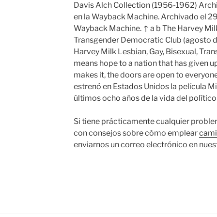
Davis Alch Collection (1956-1962) Arch
en la Wayback Machine. Archivado el 29
Wayback Machine. ↑ a b The Harvey Milk 
Transgender Democratic Club (agosto d
Harvey Milk Lesbian, Gay, Bisexual, Tra
means hope to a nation that has given up
makes it, the doors are open to everyon
estrenó en Estados Unidos la película Mi
últimos ocho años de la vida del político 
Si tiene prácticamente cualquier proble
con consejos sobre cómo emplear
cami
enviarnos un correo electrónico en nuestr