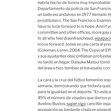
habría hecho de forma muy improbable— 
Departamento de policía de San Franci
un baile escandaloso en 1977 llamado Hoo
prostitutas»). The San Francisco Examiner
have to look forward to is hope. And if yo
committee and other offices, more gay pe
to all who feel disenfranchised,
equipaci
move forward. Jones en una carta al pre
(Coleman, Loren, 2004. The Copycat Effec
y sus ayudantes desconfiaban profunda
no tardó en llegar: Daisuke Matsui tomó
del área e hizo temblar el travesaño co
La cara y la cruz del fútbol femenino esp
semana, demostrando que todavía qued
para la igualdad en el deporte. “En est
45% el número de visados que damos par
Avelino Bustos,
super vigo
canciller esp
equipación es bastante chula en genera