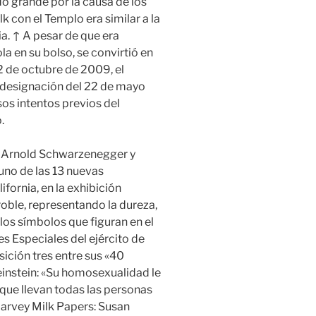
do grande por la causa de los
 con el Templo era similar a la
ia. ↑ A pesar de que era
a en su bolso, se convirtió en
2 de octubre de 2009, el
designación del 22 de mayo
sos intentos previos del
.
r Arnold Schwarzenegger y
uno de las 13 nuevas
fornia, en la exhibición
roble, representando la dureza,
 los símbolos que figuran en el
 Especiales del ejército de
osición tres entre sus «40
einstein: «Su homosexualidad le
que llevan todas las personas
Harvey Milk Papers: Susan