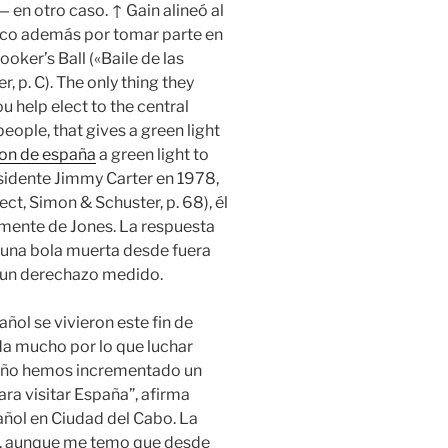
en otro caso. ↑ Gain alineó al
sco además por tomar parte en
ker’s Ball («Baile de las
, p. C). The only thing they
u help elect to the central
ople, that gives a green light
on de españa
a green light to
sidente Jimmy Carter en 1978,
t, Simon & Schuster, p. 68), él
mente de Jones. La respuesta
 una bola muerta desde fuera
n un derechazo medido.
añol se vivieron este fin de
a mucho por lo que luchar
e año hemos incrementado un
a visitar España”, afirma
añol en Ciudad del Cabo. La
l, aunque me temo que desde