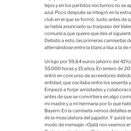
lejos y en los partidos nocturnos no se a
azul. Poco después se integró en la estruc
club en el que se formó. Justo antes d
se había anunciado su traspaso del Valenc
comunica que quiere que des el siguiente
Debido a esto, las primeras camisetas de
alternándose entre la blanca lisa a la de 
Un lujo por 59,64 euros (ahorro del 41%).
55.000 horas y 15 años. En (enero de 201
entró en concurso de acreedores debido
entidad, que oscilaba entre los sesenta 
Empezó a forjar amistades y colaboraci
antes de que se convirtiera en algo comú
mi madre y a mi hermana por lo que habí
Bayern. En la camiseta vemos detalles e
de la musculatura del jugador. Y quizá s
modo de mensaje: «Ojalá nos veamos en l