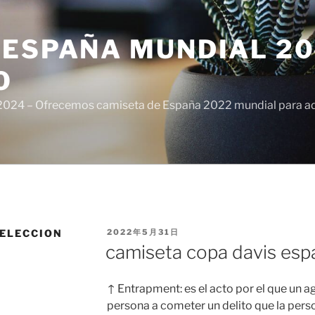
ESPAÑA MUNDIAL 20
O
024 – Ofrecemos camiseta de España 2022 mundial para adul
PUBLICADO
SELECCION
2022年5月31日
EL
camiseta copa davis es
↑ Entrapment: es el acto por el que un ag
persona a cometer un delito que la per