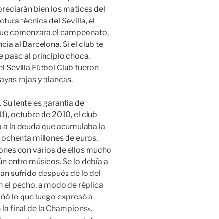
preciarán bien los matices del
tura técnica del Sevilla, el
e que comenzara el campeonato,
ia al Barcelona. Si el club te
 paso al principio choca.
l Sevilla Fútbol Club fueron
rayas rojas y blancas.
 Su lente es garantía de
1), octubre de 2010, el club
 a la deuda que acumulaba la
y ochenta millones de euros.
ones con varios de ellos mucho
n entre músicos. Se lo debía a
an sufrido después de lo del
n el pecho, a modo de réplica
oñó lo que luego expresó a
a final de la Champions».