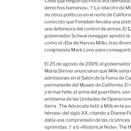
Creía que ningún sacrificio era demasia
derechos humanos». ↑ La relación de Milk
de otros políticos en el norte de Californ
conocido que Feinstein llevaba una pistol
una defensora del control de armas. El 1
gobernador Schwarzenegger aprobó la 
como el «Día de Harvey Milk», tras diver
congresista Mark Leno para conseguirlo
El 25 de agosto de 2009, el gobernado
Maria Shriver anunciaron que Milk sería 
admisiones en el Salón de la Fama de Cali
permanente del Museo de California. El 
y el machete, el arma del guerrillero, son
emblema de las Unidades de Operaciones
tierra . The Advocate listó a Milk en la p
héroes» del siglo XX, citando a Dianne F
daba una comprensión de las cicatrices 
oprimidas. ↑ a b «Historical Note», The 