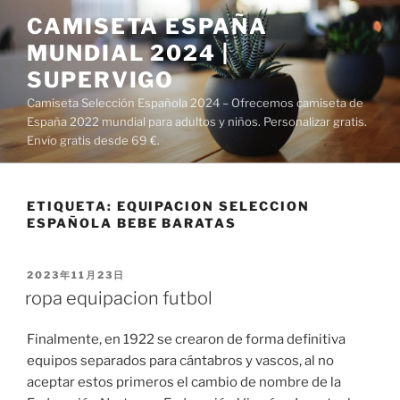
Saltar
CAMISETA ESPAÑA
al
MUNDIAL 2024 |
contenido
SUPERVIGO
Camiseta Selección Española 2024 – Ofrecemos camiseta de
España 2022 mundial para adultos y niños. Personalizar gratis.
Envío gratis desde 69 €.
ETIQUETA:
EQUIPACION SELECCION
ESPAÑOLA BEBE BARATAS
PUBLICADO
2023年11月23日
EL
ropa equipacion futbol
Finalmente, en 1922 se crearon de forma definitiva
equipos separados para cántabros y vascos, al no
aceptar estos primeros el cambio de nombre de la