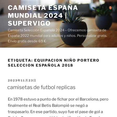
Saltar
CAMISETA ESPAÑA
al
MUNDIAL 2024 |
contenido
SUPERVIGO
Camiseta Selección Española 2024 – Ofrecemos camiseta de
España 2022 mundial para adultos y niños. Personalizar gratis.
Envío gratis desde 69 €.
ETIQUETA:
EQUIPACION NIÑO PORTERO
SELECCION ESPAÑOLA 2018
PUBLICADO
2023年11月23日
EL
camisetas de futbol replicas
En 1978 estuvo a punto de fichar por el Barcelona, pero
finalmente el Real Betis Balompié se negó a
traspasarlo. En ese partido, suyo fue el pase de gol a