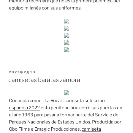
memoria recordará que no es la primera polémica del
equipo milanés con sus uniformes.
PUBLICADO
2023年2月13日
EL
camisetas baratas zamora
Conocida como «La Roca»,
camiseta seleccion
española 2022
esta penitenciaría cerró sus puertas en
el año 1963 para pasar a formar parte del Servicio de
Parques Nacionales de Estados Unidos. Producida por
Qbo Films e Emagic Producciones,
camiseta