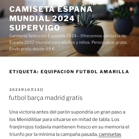
Saltar
CAMISETA ESPAÑA
al
MUNDIAL 2024 |
contenido
SUPERVIGO
Camiseta Selección Española 2024 – Ofrecemos camiseta de
España 2022 mundial para adultos y niños. Personalizar gratis.
Envío gratis desde 69 €.
ETIQUETA:
EQUIPACION FUTBOL AMARILLA
PUBLICADO
2023年10月13日
EL
futbol barça madrid gratis
Una victoria antes del parón supondría un gran paso a
los Menidilibar para situarse en mitad de tabla. Los
franjirrojos todavía mantienen fresco en su memoria el
triunfo por la mínima la campaña pasada,
camisetas